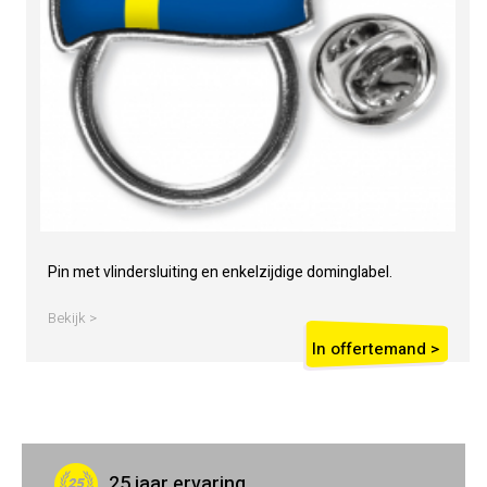
Pin met vlindersluiting en enkelzijdige dominglabel.
Bekijk >
In offertemand >
25 jaar ervaring