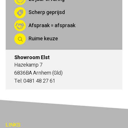
Scherp geprijsd
Afspraak = afspraak
Ruime keuze
Showroom Elst
Hazekamp 7
6836BA Arnhem (Gld)
Tel: 0481 48 27 61
LINKS