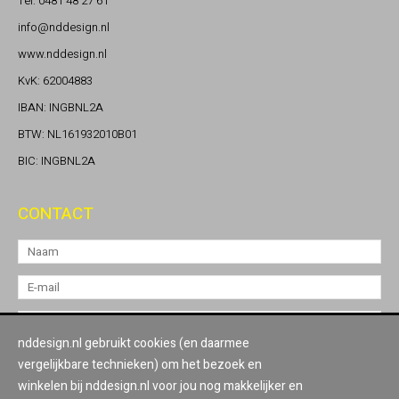
Tel: 0481 48 27 61
info@nddesign.nl
www.nddesign.nl
KvK: 62004883
IBAN: INGBNL2A
BTW: NL161932010B01
BIC: INGBNL2A
CONTACT
nddesign.nl gebruikt cookies (en daarmee
vergelijkbare technieken) om het bezoek en
winkelen bij nddesign.nl voor jou nog makkelijker en