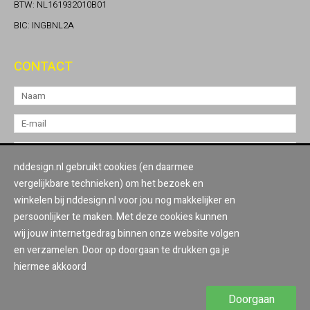
BTW: NL161932010B01
BIC: INGBNL2A
CONTACT
nddesign.nl gebruikt cookies (en daarmee
vergelijkbare technieken) om het bezoek en
winkelen bij nddesign.nl voor jou nog makkelijker en
persoonlijker te maken. Met deze cookies kunnen
wij jouw internetgedrag binnen onze website volgen
en verzamelen. Door op doorgaan te drukken ga je
hiermee akkoord
Doorgaan
Website:
Van Suilichem Communicatie bv
© 2026
ND Design