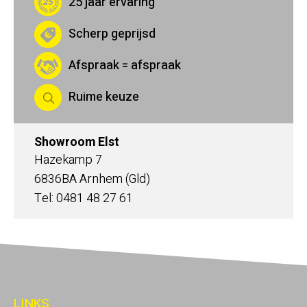
25 jaar ervaring
Scherp geprijsd
Afspraak = afspraak
Ruime keuze
Showroom Elst
Hazekamp 7
6836BA Arnhem (Gld)
Tel: 0481 48 27 61
LINKS