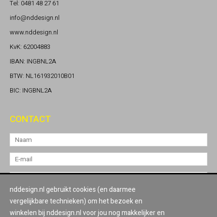
Tel: 0481 48 27 61
info@nddesign.nl
www.nddesign.nl
KvK: 62004883
IBAN: INGBNL2A
BTW: NL161932010B01
BIC: INGBNL2A
CONTACT
nddesign.nl gebruikt cookies (en daarmee
vergelijkbare technieken) om het bezoek en
winkelen bij nddesign.nl voor jou nog makkelijker en