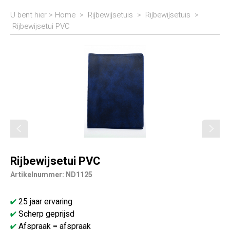
U bent hier >
Home
>
Rijbewijsetuis
>
Rijbewijsetuis
>
Rijbewijsetui PVC
Rijbewijsetui PVC
Artikelnummer: ND1125
25 jaar ervaring
Scherp geprijsd
Afspraak = afspraak