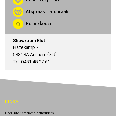
Afspraak = afspraak
Ruime keuze
Showroom Elst
Hazekamp 7
6836BA Arnhem (Gld)
Tel: 0481 48 27 61
LINKS
Bedrukte Kentekenplaathouders