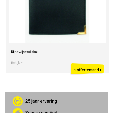
Rijbewijsetui skai
Bekijk >
In offertemand >
25 jaar ervaring
Scherp geprijsd