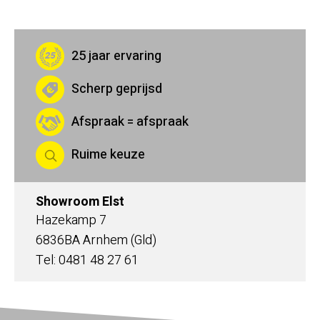
25 jaar ervaring
Scherp geprijsd
Afspraak = afspraak
Ruime keuze
Showroom Elst
Hazekamp 7
6836BA Arnhem (Gld)
Tel: 0481 48 27 61