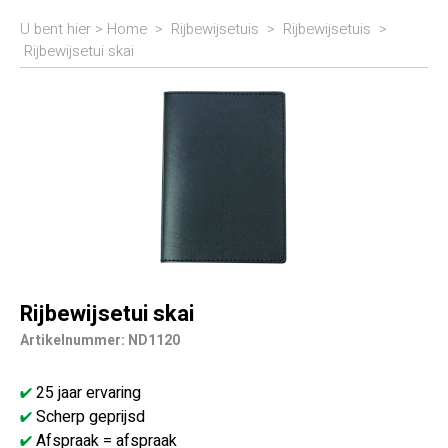
U bent hier >
Home
>
Rijbewijsetuis
>
Rijbewijsetuis
>
Rijbewijsetui skai
Rijbewijsetui skai
Artikelnummer: ND1120
25 jaar ervaring
Scherp geprijsd
Afspraak = afspraak