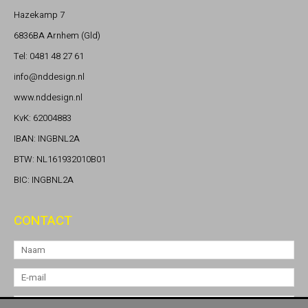
Hazekamp 7
6836BA Arnhem (Gld)
Tel: 0481 48 27 61
info@nddesign.nl
www.nddesign.nl
KvK: 62004883
IBAN: INGBNL2A
BTW: NL161932010B01
BIC: INGBNL2A
CONTACT