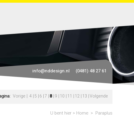
info@nddesign.nl
(0481) 48 27 61
agina:
Vorige
4
5
6
7
8
9
10
11
12
13
Volgende
U bent hier >
Home
>
Paraplus