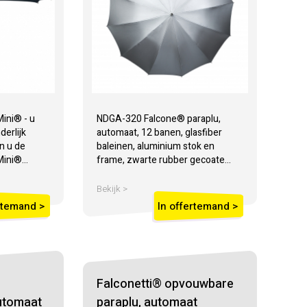
ni® - u
NDGA-320 Falcone® paraplu,
derlijk
automaat, 12 banen, glasfiber
n u de
baleinen, aluminium stok en
ini®...
frame, zwarte rubber gecoate...
Bekijk >
rtemand >
In offertemand >
Falconetti® opvouwbare
utomaat
paraplu, automaat