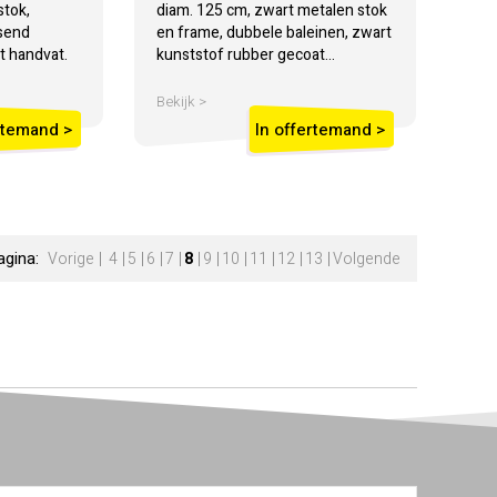
stok,
diam. 125 cm, zwart metalen stok
ssend
en frame, dubbele baleinen, zwart
t handvat.
kunststof rubber gecoat...
Bekijk >
rtemand >
In offertemand >
agina:
Vorige
4
5
6
7
8
9
10
11
12
13
Volgende