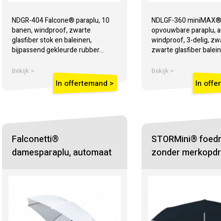
NDGR-404 Falcone® paraplu, 10
NDLGF-360 miniMAX
banen, windproof, zwarte
opvouwbare paraplu, a
glasfiber stok en baleinen,
windproof, 3-delig, zw
bijpassend gekleurde rubber...
zwarte glasfiber balein
Bekijk >
Bekijk >
In offertemand >
In offe
Falconetti®
STORMini® foedr
damesparaplu, automaat
zonder merkopdr