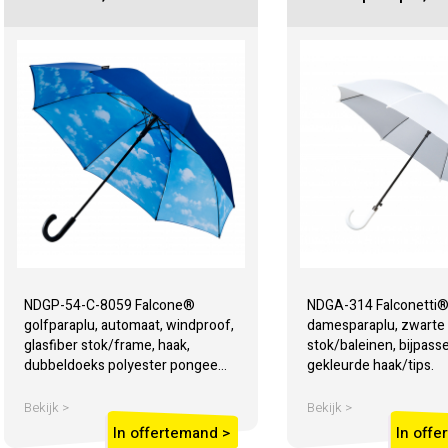
NDGP-54-C-8059 Falcone®
NDGA-314 Falconetti
golfparaplu, automaat, windproof,
damesparaplu, zwarte
glasfiber stok/frame, haak,
stok/baleinen, bijpass
dubbeldoeks polyester pongee...
gekleurde haak/tips.
Bekijk >
Bekijk >
In offertemand >
In offe