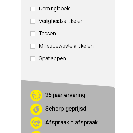
Dominglabels
Veiligheidsartikelen
Tassen
Milieubewuste artikelen
Spatlappen
25 jaar ervaring
Scherp geprijsd
Afspraak = afspraak