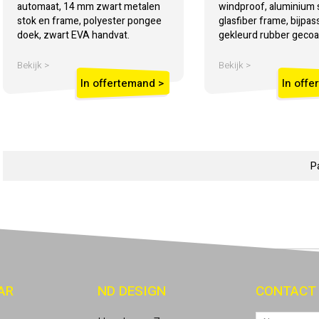
automaat, 14 mm zwart metalen
windproof, aluminium 
stok en frame, polyester pongee
glasfiber frame, bijpa
doek, zwart EVA handvat.
gekleurd rubber gecoa
Bekijk >
Bekijk >
In offertemand >
In offe
P
AR
ND DESIGN
CONTACT