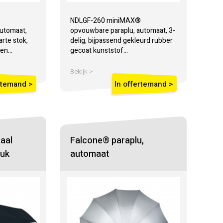
®
NDLGF-260 miniMAX®
utomaat,
opvouwbare paraplu, automaat, 3-
arte stok,
delig, bijpassend gekleurd rubber
en...
gecoat kunststof...
Bekijk >
rtemand >
In offertemand >
aal
Falcone® paraplu,
uk
automaat