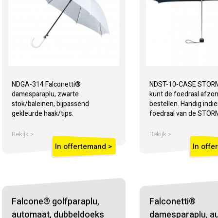
NDGA-314 Falconetti®
NDST-10-CASE STORMi
damesparaplu, zwarte
kunt de foedraal afzon
stok/baleinen, bijpassend
bestellen. Handig indie
gekleurde haak/tips.
foedraal van de STORM
Bekijk >
Bekijk >
In offertemand >
In offe
Falcone® golfparaplu,
Falconetti®
automaat, dubbeldoeks
damesparaplu, a