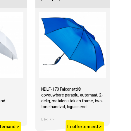
®
NDLF-170 Falconetti®
opvouwbare paraplu, automaat, 2-
end
delig, metalen stok en frame, two-
tone handvat, bijpassend...
Bekijk >
rtemand >
In offertemand >